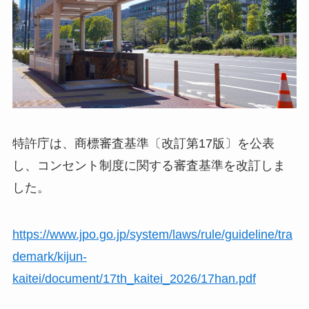
特許庁は、商標審査基準〔改訂第17版〕を公表
し、コンセント制度に関する審査基準を改訂しま
した。
https://www.jpo.go.jp/system/laws/rule/guideline/tra
demark/kijun-
kaitei/document/17th_kaitei_2026/17han.pdf