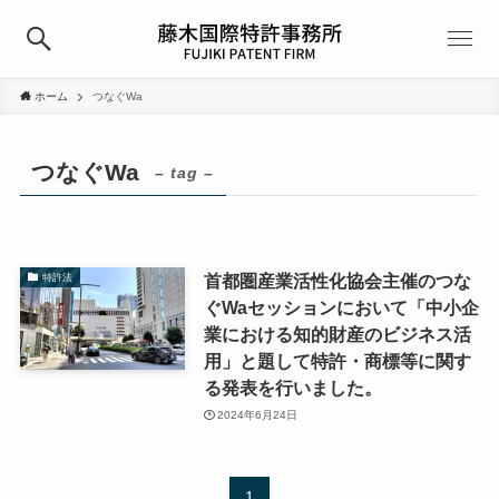
ホーム
つなぐWa
つなぐWa
– tag –
首都圏産業活性化協会主催のつな
特許法
ぐWaセッションにおいて「中小企
業における知的財産のビジネス活
用」と題して特許・商標等に関す
る発表を行いました。
2024年6月24日
1