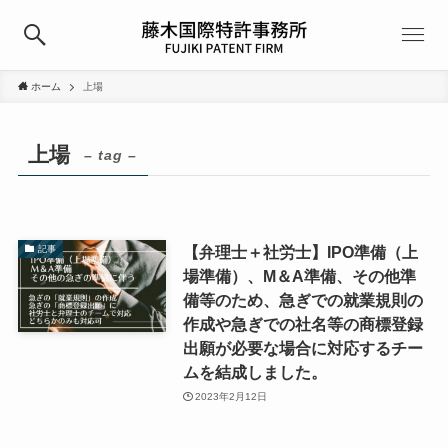
ホーム
上場
上場
– tag –
【弁理士＋社労士】IPO準備（上
記事
場準備）、M＆A準備、その他準
備等のため、急ぎでの就業規則の
作成や急ぎでの社名等の商標登録
出願が必要な場合に対応するチー
ムを結成しました。
2023年2月12日