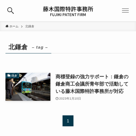
ホーム
北鎌倉
北鎌倉
– tag –
商標登録の強力サポート：鎌倉の
鎌倉
鎌倉商工会議所青年部で活動して
いる藤木国際特許事務所が対応
2023年1月10日
1