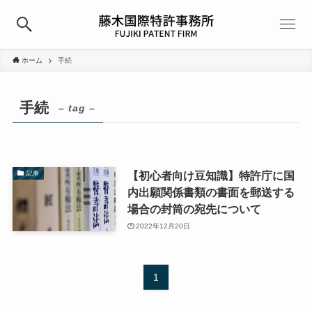
ホーム
手続
手続
– tag –
【初心者向け豆知識】特許庁に国
記事
内出願関係書類の書面を郵送する
場合の封筒の宛先について
2022年12月20日
1