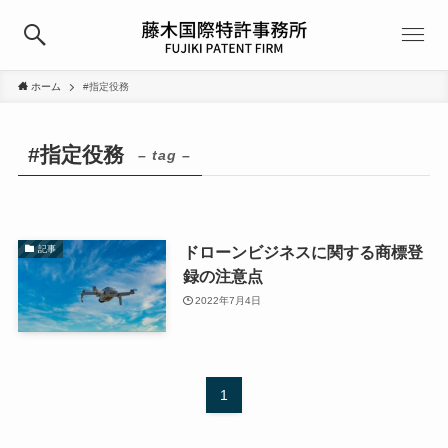
ホーム
#指定役務
#指定役務
– tag –
ドローンビジネスに関する商標登
記事
録の注意点
2022年7月4日
1