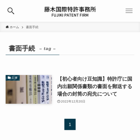
ホーム
書面手続
書面手続
– tag –
【初心者向け豆知識】特許庁に国
記事
内出願関係書類の書面を郵送する
場合の封筒の宛先について
2022年12月20日
1