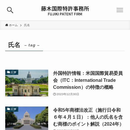
ホーム
氏名
氏名
– tag –
外国特許情報：米国国際貿易委員
記事
会（ITC：International Trade
Commission）の特徴の概略
2023年12月30日
令和5年商標法改正（施行日令和
記事
６年４月１日）：他人の氏名を含
む商標のポイント解説（2024年）