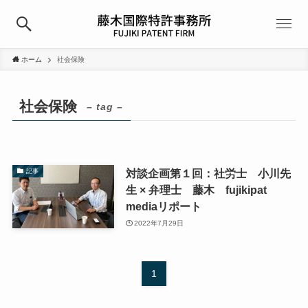
ホーム
社会保険
社会保険
– tag –
対談企画第１回：社労士 小川先
記事
生 × 弁理士 藤木 fujikipat
mediaリポート
2022年7月29日
1