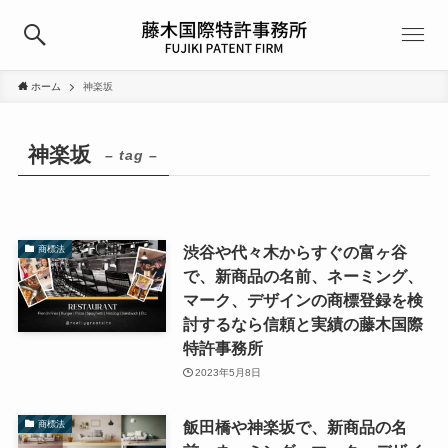
ホーム
神楽坂
神楽坂
– tag –
渋谷や代々木からすぐの富ヶ谷
商標法
で、新商品の名前、ネーミング、
マーク、デザインの商標登録を検
討するなら信頼と実績の藤木国際
特許事務所
2023年5月8日
飯田橋や神楽坂で、新商品の名
商標法