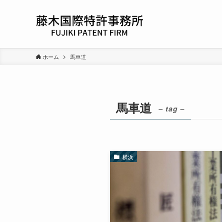
ホーム
馬車道
馬車道
– tag –
横浜