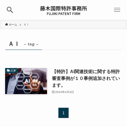
ホーム
ＡＩ
ＡＩ
– tag –
【特許】AI関連技術に関する特許
記事
審査事例が１０事例追加されてい
ます。
2024年4月4日
1