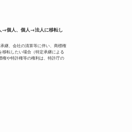
人→個人、個人→法人に移転し
業承継、会社の清算等に伴い、商標権
を移転したい場合（特定承継による
標権や特許権等の権利は、特許庁の