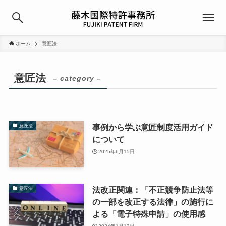
ホーム
意匠法
意匠法
– category –
事例から学ぶ意匠制度活用ガイド
意匠法
について
2025年6月15日
法改正関連：「不正競争防止法等
意匠法
の一部を改正する法律」の施行に
よる「電子特殊申請」の使用感