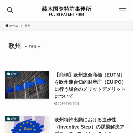
ホーム
欧州
欧州
– tag –
【商標】欧州連合商標（EUTM）
記事
を欧州連合知的財産庁（EUIPO）
に行う場合のメリットデメリット
について
2024年6月20日
欧州特許出願における進歩性
記事
（Inventive Step）の課題解決ア