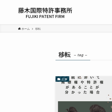
ホーム
移転
移転
– tag –
記事